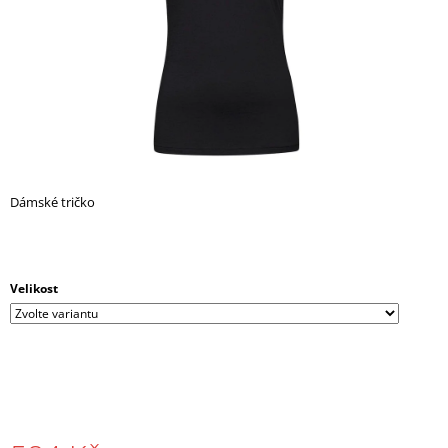
A
J
Í
T
?
Dámské tričko
HLEDAT
Velikost
D
O
P
O
R
U
Č
U