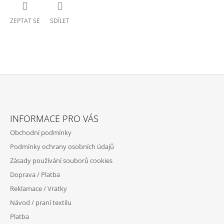
ZEPTAT SE
SDÍLET
Z
Á
INFORMACE PRO VÁS
P
Obchodní podmínky
A
Podmínky ochrany osobních údajů
T
Zásady používání souborů cookies
Í
Doprava / Platba
Reklamace / Vratky
Návod / praní textilu
Platba