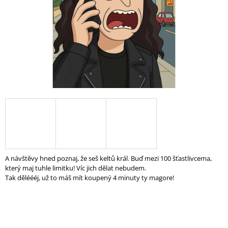
A
J
Í
T
?
HLEDAT
D
A návštěvy hned poznaj, že seš keltů král. Buď mezi 100 šťastlivcema,
O
který maj tuhle limitku! Víc jich dělat nebudem.
P
Tak děléééj, už to máš mít koupený 4 minuty ty magore!
O
R
U
Č
U