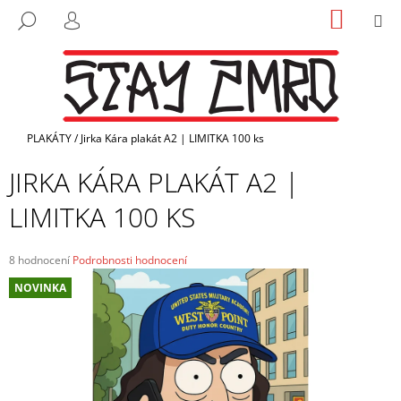
K
Přejít
NÁKUP
M
HLEDAT
na
KOŠÍK
O
PŘIHLÁŠENÍ
ZPĚT
ZPĚT
obsah
Š
Í
C
K
O
P
Domů
PLAKÁTY
/
Jirka Kára plakát A2 | LIMITKA 100 ks
O
JIRKA KÁRA PLAKÁT A2 |
T
LIMITKA 100 KS
Ř
E
B
Průměrné
8 hodnocení
Podrobnosti hodnocení
hodnocení
U
NOVINKA
produktu
J
je
E
4,1
z
T
5
E
hvězdiček.
N