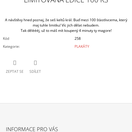
A návštěvy hned poznaj, že seš keltů král. Buď mezi 100 šťastlivcema, který
maj tuhle limitku! Víc jich dělat nebudem.
Tak děléééj, už to máš mít koupený 4 minuty ty magore!
Kód
258
Kategorie
:
PLAKÁTY
ZEPTAT SE
SDÍLET
Z
Á
INFORMACE PRO VÁS