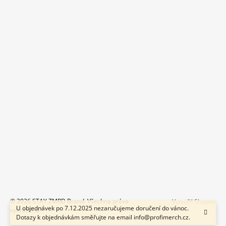
© 2026 STAY ZMRD Brand. Všechna práva
Vytvořil Shoptet
U objednávek po 7.12.2025 nezaručujeme doručení do vánoc.
vyhrazena.
Dotazy k objednávkám směřujte na email info@profimerch.cz.