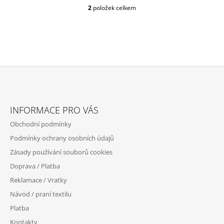
2
položek celkem
O
V
L
Á
D
A
C
Í
P
Z
R
Á
V
INFORMACE PRO VÁS
P
K
Obchodní podmínky
Y
A
V
Podmínky ochrany osobních údajů
T
Ý
Zásady používání souborů cookies
P
Í
I
Doprava / Platba
S
Reklamace / Vratky
U
Návod / praní textilu
Platba
Kontakty