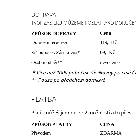
584 Kč
DOPRAVA
TVOJÍ ZÁSILKU MŮŽEME POSLAT JAKO DORUČE
Cena
ZPŮSOB DOPRAVY
Doručení na adresu
119,- Kč
Síť poboček Zásilkovna*
99,- Kč
Osobní odběr**
nevedeme
* Více než 1000 poboček Zásilkovny po celé Č
** Pouze po předchozí domluvě
PLATBA
Platit můžeš jednou ze 2 možností a to přev
ZPŮSOB PLATBY
CENA
Převodem
ZDARMA