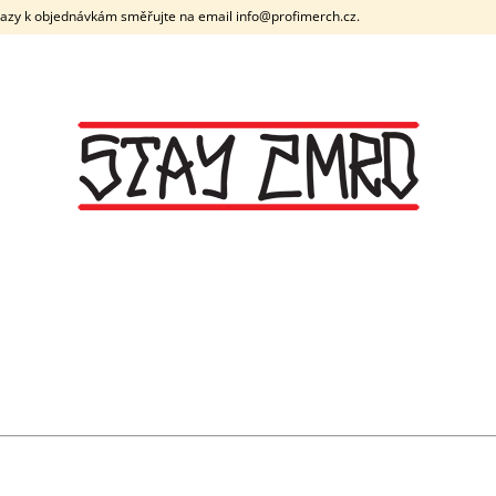
azy k objednávkám směřujte na email info@profimerch.cz.
CO POTŘEBUJETE NAJÍT?
HLEDAT
DOPORUČUJEME
DEAD INSIDE ČERNÉ PÁNSKÉ TRIČKO
PERNÍK ČERVEN