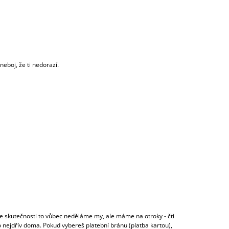
 neboj, že ti nedorazí.
Ve skutečnosti to vůbec neděláme my, ale máme na otroky - čti
 co nejdřív doma. Pokud vybereš platební bránu (platba kartou),