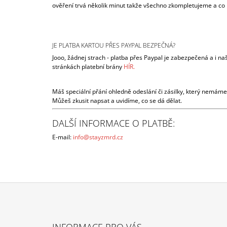
ověření trvá několik minut takže všechno zkompletujeme a co n
JE PLATBA KARTOU PŘES PAYPAL BEZPEČNÁ?
Jooo, žádnej strach - platba přes Paypal je zabezpečená a i na
stránkách platební brány
HÍR.
Máš speciální přání ohledně odeslání či zásilky, který nemáme
Můžeš zkusit napsat a uvidíme, co se dá dělat.
DALŠÍ INFORMACE O PLATBĚ:
E-mail:
info@stayzmrd.cz
Z
Á
INFORMACE PRO VÁS