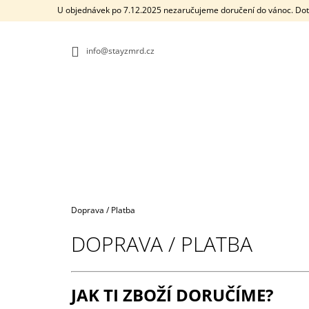
K
Přejít
U objednávek po 7.12.2025 nezaručujeme doručení do vánoc. Dot
na
O
ZPĚT
ZPĚT
obsah
DO
DO
Š
OBCHODU
OBCHODU
info@stayzmrd.cz
Í
K
Domů
Doprava / Platba
DOPRAVA / PLATBA
JAK TI ZBOŽÍ DORUČÍME?
DISEASE BÍLÉ DÁMSKÉ TRIČKO