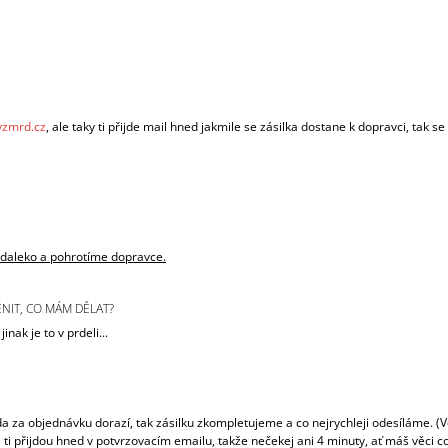
yzmrd.cz
, ale taky ti přijde mail hned jakmile se zásilka dostane k dopravci, tak se
a daleko a pohrotíme dopravce.
NIT, CO MÁM DĚLAT?
inak je to v prdeli...
a za objednávku dorazí, tak zásilku zkompletujeme a co nejrychleji odesíláme. (
daje ti přijdou hned v potvrzovacím emailu, takže nečekej ani 4 minuty, ať máš věci