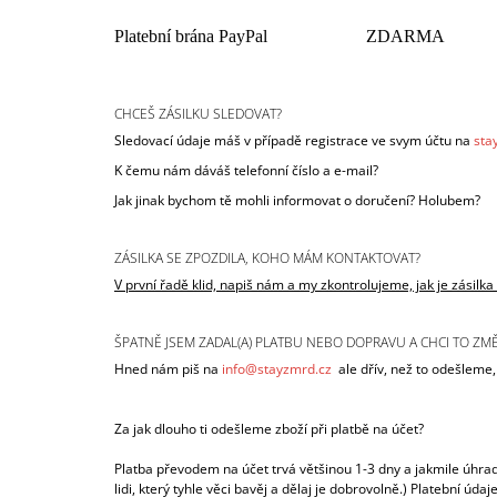
Platební brána PayPal
ZDARMA
CHCEŠ ZÁSILKU SLEDOVAT?
Sledovací údaje máš v případě registrace ve svym účtu na
sta
K čemu nám dáváš telefonní číslo a e-mail?
Jak jinak bychom tě mohli informovat o doručení? Holubem?
ZÁSILKA SE ZPOZDILA, KOHO MÁM KONTAKTOVAT?
V první řadě klid, napiš nám a my zkontrolujeme, jak je zásilk
ŠPATNĚ JSEM ZADAL(A) PLATBU NEBO DOPRAVU A CHCI TO ZMĚ
Hned nám piš na
info@stayzmrd.cz
ale dřív, než to odešleme, j
Za jak dlouho ti odešleme zboží při platbě na účet?
Platba převodem na účet trvá většinou 1-3 dny a jakmile úhrad
lidi, který tyhle věci bavěj a dělaj je dobrovolně.) Platební ú