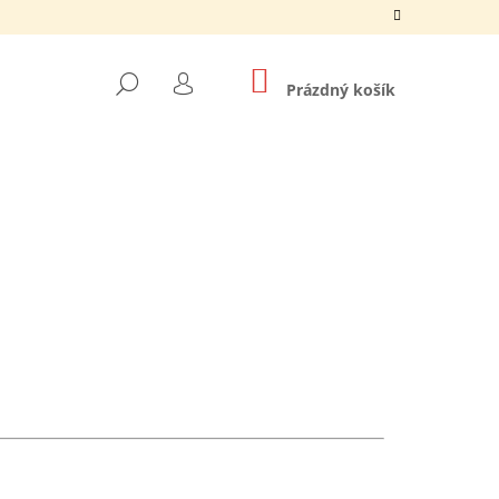
NÁKUPNÍ
HLEDAT
KOŠÍK
Prázdný košík
PŘIHLÁŠENÍ
Následující
É PÁNSKÉ TRIČKO