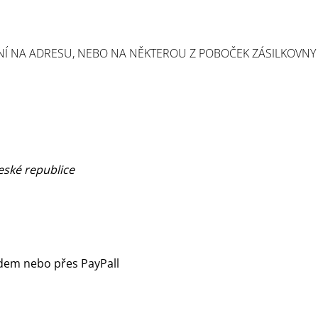
591 Kč
577 Kč
NÍ NA ADRESU, NEBO NA NĚKTEROU Z POBOČEK ZÁSILKOVNY
eské republice
odem nebo přes PayPall