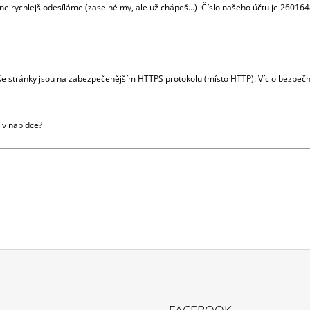
ejrychlejš odesíláme (zase né my, ale už chápeš...) Číslo našeho účtu je
260164
še stránky jsou na zabezpečenějším HTTPS protokolu (místo HTTP). Víc o bezpečnos
 v nabídce?
FACEBOOK