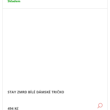
Skladem
STAY ZMRD BÍLÉ DÁMSKÉ TRIČKO
DE
494 Kč