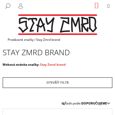
K
Přejít
NÁKUP
M
HLEDAT
na
KOŠÍK
O
PŘIHLÁŠENÍ
ZPĚT
ZPĚT
obsah
Š
Í
C
K
O
P
Domů
Prodávané značky
/
Stay Zmrd brand
O
STAY ZMRD BRAND
T
Ř
Webová stránka značky:
Stay Zmrd brand
E
B
U
OTEVŘÍT FILTR
J
E
Ř
T
Řadit podle:
DOPORUČUJEME
A
E
V
Z
N