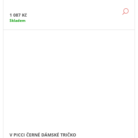
DE
1 087 Kč
Skladem
V PICCI ČERNÉ DÁMSKÉ TRIČKO