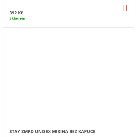
DO
KO
392 Kč
Skladem
STAY ZMRD UNISEX MIKINA BEZ KAPUCE