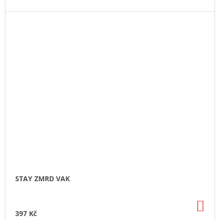
STAY ZMRD VAK
DO
KO
397 Kč