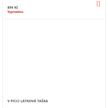
DO
KO
894 Kč
Vyprodáno
V PICCI LÁTKOVÁ TAŠKA