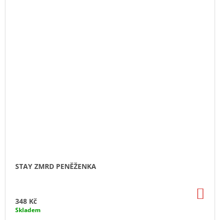
STAY ZMRD PENĚŽENKA
DO
KO
348 Kč
Skladem