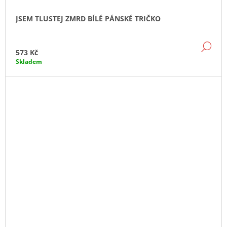
JSEM TLUSTEJ ZMRD BÍLÉ PÁNSKÉ TRIČKO
DE
573 Kč
Skladem