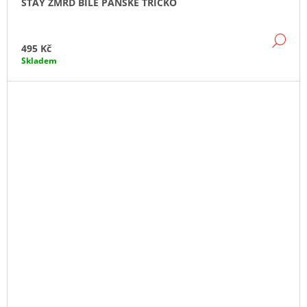
STAY ZMRD BÍLÉ PÁNSKÉ TRIČKO
DE
495 Kč
Skladem