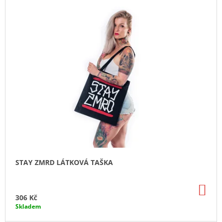
J
E
M
E
JIRKA
KÁRA
PLAKÁT
A2
|
LIMITKA
100
KS
269
Kč
STAY ZMRD LÁTKOVÁ TAŠKA
DO
KO
306 Kč
Skladem